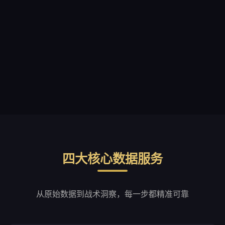
四大核心数据服务
从原始数据到战术洞察，每一步都精准可靠