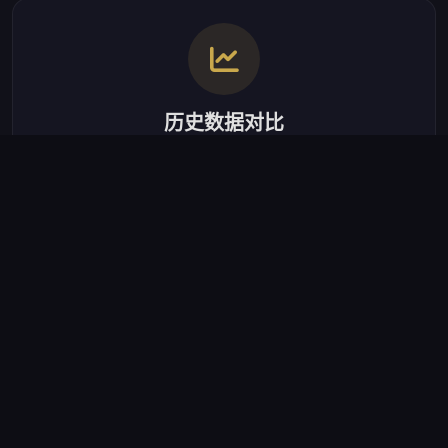
历史数据对比
覆盖近10个赛季、超过4万场赛事记录，支持跨赛季球员表现
横向比对，自动生成趋势曲线与波动区间。
战术演变可视化
将传球网络、压迫热区、阵型切换等抽象战术元素转化为动
态图表，直观呈现90分钟内的战术博弈过程。